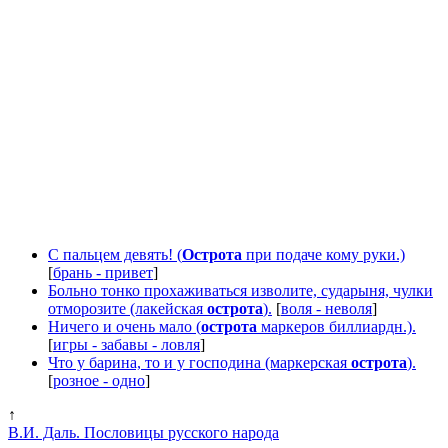
С пальцем девять! (
Острота
при подаче кому руки.)
[
брань - привет
]
Больно тонко прохаживаться изволите, сударыня, чулки
отморозите (лакейская
острота
).
[
воля - неволя
]
Ничего и очень мало (
острота
маркеров биллиардн.).
[
игры - забавы - ловля
]
Что у барина, то и у господина (маркерская
острота
).
[
розное - одно
]
↑
В.И. Даль. Пословицы русского народа