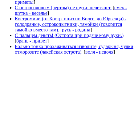
приметы
]
С остроголовым (чертом) не шути: перетянет.
[
смех -
шутка - веселье
]
Костромичи (от Костр. вниз по Волге, до Юрьевца) -
голодраные, острокопытники, тамо́йки (говорится
тамойко вместо там).
[
русь - родина
]
С пальцем девять! (Острота при подаче кому руки.)
[
брань - привет
]
Больно тонко прохаживаться изволите, сударыня, чулки
отморозите (лакейская острота).
[
воля - неволя
]