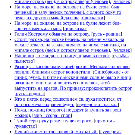
мигале остров (лес), в острову звери (человек).
[
человек
]
На море, на окияне, на острове на буяне стоит бык
печеный: в заду чеснок толченый, с одного боку-то
режь, а с другого макай да ешь.
[
присказки
]
На море, на окияне, на острове на буяне лежит бел-
горюч камень алатырь.
[
присказки
]
Галич Кострому обманул на острову.
[
русь - родина
]
Стоит расоха, на расохе бебень, на бебене махало, на
махале зевало, на зевале чихало, на чихале мигало, на
мигале остров (лес), в острову звери (человек).
[
человек
]
Наши лица не ходят в полицу: прямо в острог.
[
гульба -
пьянство
]
Рязанцы - кособрюхие, синебрюхие. Мешком солнышко
ловили, блинами острог конопатили. (Синебрюхие - от
синих рубах. В битве с москвичами солнце было в лицо
рязанцам: они стали ловить его в мешок, чтоб
выпустить на врагов. По приказу: проконопатить острог,
[
русь - родина
]
Кто в пяток перед сошествием св. духа постится, от
острого меча сохранен будет.
[
изуверство - раскол
]
Ножа, ножниц (острого) не дарят (а купить за грош
можно).
[
мир - ссора - спор
]
Тупой серп руку режет пуще острого.
[
прямота -
лукавство
]
Леший живет остроголовый, мохнатый.
[
суеверия -