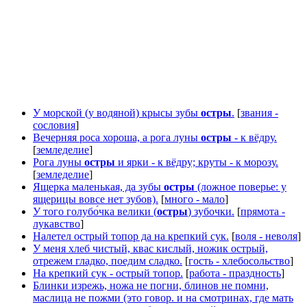
У морской (у водяной) крысы зубы
остры
.
[
звания -
сословия
]
Вечерняя роса хороша, а рога луны
остры
- к вёдру.
[
земледелие
]
Рога луны
остры
и ярки - к вёдру; круты - к морозу.
[
земледелие
]
Ящерка маленькая, да зубы
остры
(ложное поверье: у
ящерицы вовсе нет зубов).
[
много - мало
]
У того голубо́чка велики (
остры
) зубочки.
[
прямота -
лукавство
]
Налетел острый топор да на крепкий сук.
[
воля - неволя
]
У меня хлеб чистый, квас кислый, ножик острый,
отрежем гладко, поедим сладко.
[
гость - хлебосольство
]
На крепкий сук - острый топор.
[
работа - праздность
]
Блинки изрежь, ножа не погни, блинов не помни,
маслица не пожми (это говор. и на смотринах, где мать