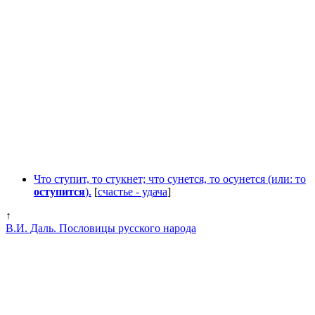
Что ступит, то стукнет; что сунется, то осунется (или: то
оступится
).
[
счастье - удача
]
↑
В.И. Даль. Пословицы русского народа