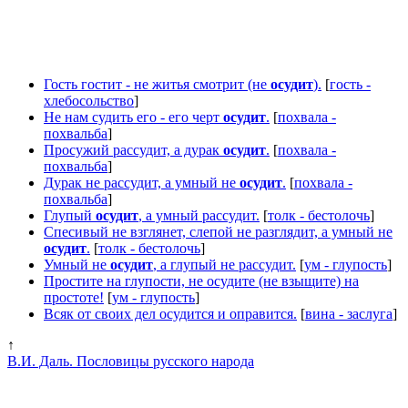
Гость гостит - не житья смотрит (не
осудит
).
[
гость -
хлебосольство
]
Не нам судить его - его черт
осудит
.
[
похвала -
похвальба
]
Просужий рассудит, а дурак
осудит
.
[
похвала -
похвальба
]
Дурак не рассудит, а умный не
осудит
.
[
похвала -
похвальба
]
Глупый
осудит
, а умный рассудит.
[
толк - бестолочь
]
Спесивый не взглянет, слепой не разглядит, а умный не
осудит
.
[
толк - бестолочь
]
Умный не
осудит
, а глупый не рассудит.
[
ум - глупость
]
Простите на глупости, не осудите (не взыщите) на
простоте!
[
ум - глупость
]
Всяк от своих дел осудится и оправится.
[
вина - заслуга
]
↑
В.И. Даль. Пословицы русского народа