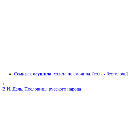
Семь рек
осушила
, холста не смочила.
[
толк - бестолочь
]
↑
В.И. Даль. Пословицы русского народа