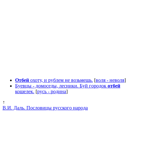
Отбей
охоту, и рублем не возьмешь.
[
воля - неволя
]
Буевцы - домоседы, лесники. Буй городок
отбей
кошелек.
[
русь - родина
]
↑
В.И. Даль. Пословицы русского народа