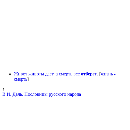
Живот животы дает, а смерть все
отберет
.
[
жизнь -
смерть
]
↑
В.И. Даль. Пословицы русского народа