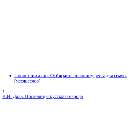
Прилет пигалиц.
Отбирают
половину репы для семян.
[
месяцеслов
]
↑
В.И. Даль. Пословицы русского народа