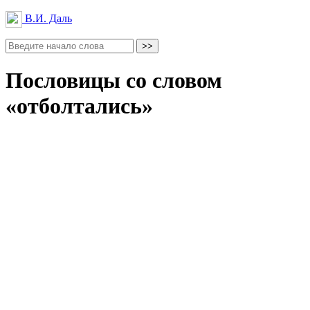
В.И. Даль
Пословицы со словом
«отболтались»