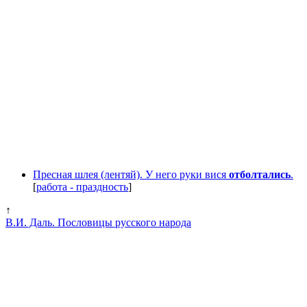
Пресная шлея (лентяй). У него руки вися
отболтались
.
[
работа - праздность
]
↑
В.И. Даль. Пословицы русского народа