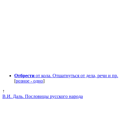
Отбрести
от кола. Отшатнуться от дела, речи и пр.
[
розное - одно
]
↑
В.И. Даль. Пословицы русского народа