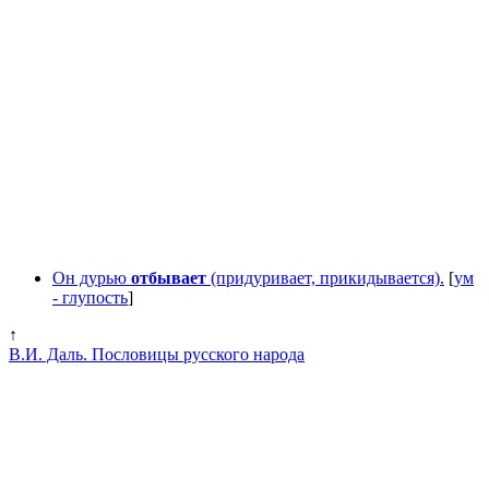
Он дурью
отбывает
(придуривает, прикидывается).
[
ум
- глупость
]
↑
В.И. Даль. Пословицы русского народа