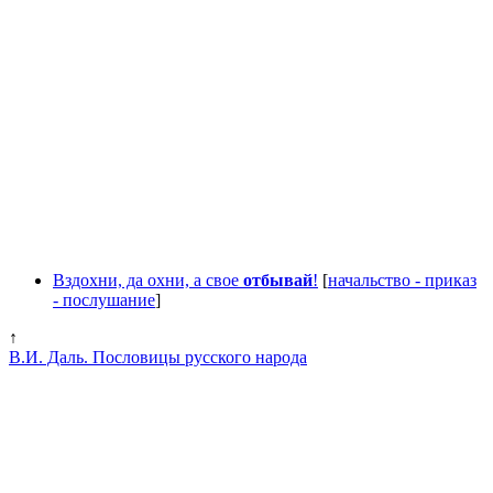
Вздохни, да охни, а свое
отбывай
!
[
начальство - приказ
- послушание
]
↑
В.И. Даль. Пословицы русского народа