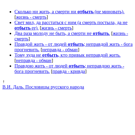
Сколько ни жить, а смерти ни
отбыть
(не миновать).
[
жизнь - смерть
]
Свет мил, да расстаться с ним (а смерть постыла, да не
отбыть
ее).
[
жизнь - смерть
]
Два раза молоду не быть, а смерти не
отбыть
.
[
жизнь -
смерть
]
Правдой жить - от людей
отбыть
; неправдой жить - бога
прогневить.
[
неправда - обман
]
Тому худа не
отбыть
, кто привык неправдой жить.
[
неправда - обман
]
Правдою жить - от людей
отбыть
; неправдою жить -
бога прогневить.
[
правда - кривда
]
↑
В.И. Даль. Пословицы русского народа