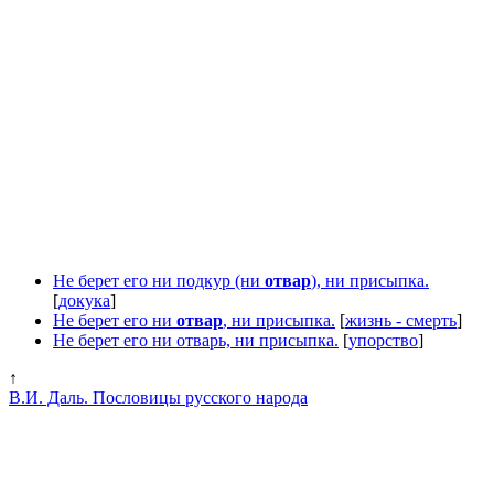
Не берет его ни подкур (ни
отвар
), ни присыпка.
[
докука
]
Не берет его ни
отвар
, ни присыпка.
[
жизнь - смерть
]
Не берет его ни отварь, ни присыпка.
[
упорство
]
↑
В.И. Даль. Пословицы русского народа