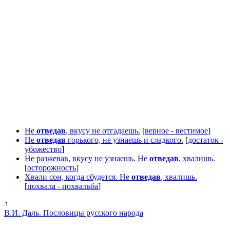
Не
отведав
, вкусу не отгадаешь.
[
верное - вестимое
]
Не
отведав
горького, не узнаешь и сладкого.
[
достаток -
убожество
]
Не разжевав, вкусу не узнаешь. Не
отведав
, хвалишь.
[
осторожность
]
Хвали сон, когда сбудется. Не
отведав
, хвалишь.
[
похвала - похвальба
]
↑
В.И. Даль. Пословицы русского народа