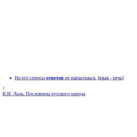
На его спросы
ответов
не напасешься.
[
язык - речь
]
↑
В.И. Даль. Пословицы русского народа