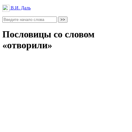
В.И. Даль
Пословицы со словом
«отворили»