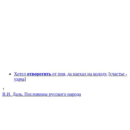
Хотел
отворотить
от пня, да наехал на колоду.
[
счастье -
удача
]
↑
В.И. Даль. Пословицы русского народа