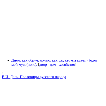
Днем, как обруч, ночью, как уж, кто
отгадает
- будет
мой муж (пояс).
[
двор - дом - хозяйство
]
↑
В.И. Даль. Пословицы русского народа