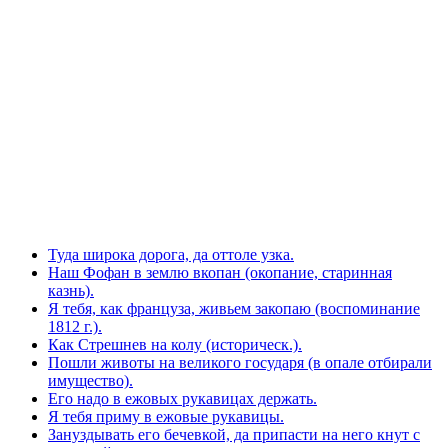
Туда широка дорога, да оттоле узка.
Наш Фофан в землю вкопан (окопание, старинная
казнь).
Я тебя, как француза, живьем закопаю (воспоминание
1812 г.).
Как Стрешнев на колу (историческ.).
Пошли животы на великого государя (в опале отбирали
имущество).
Его надо в ежовых рукавицах держать.
Я тебя приму в ежовые рукавицы.
Зануздывать его бечевкой, да припасти на него кнут с