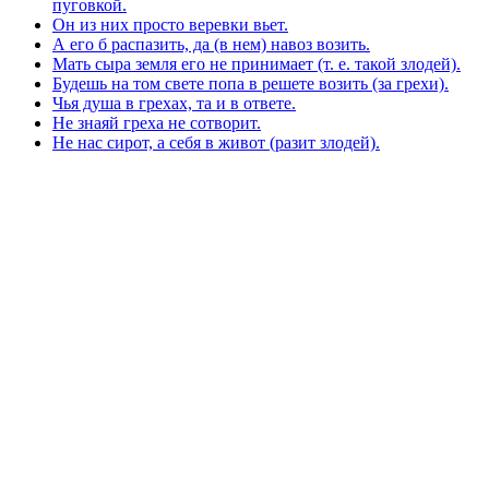
пуговкой.
Он из них просто веревки вьет.
А его б распазить, да (в нем) навоз возить.
Мать сыра земля его не принимает (т. е. такой злодей).
Будешь на том свете попа в решете возить (за грехи).
Чья душа в грехах, та и в ответе.
Не знаяй греха не сотворит.
Не нас сирот, а себя в живот (разит злодей).