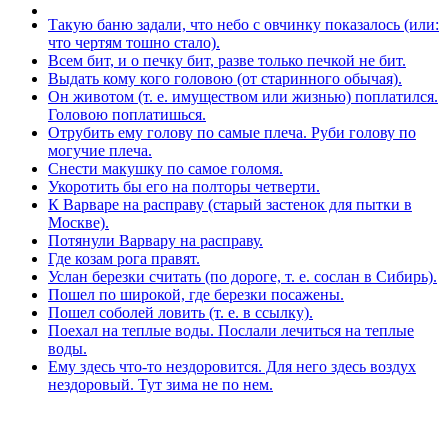
Такую баню задали, что небо с овчинку показалось (или:
что чертям тошно стало).
Всем бит, и о печку бит, разве только печкой не бит.
Выдать кому кого головою (от старинного обычая).
Он животом (т. е. имуществом или жизнью) поплатился.
Головою поплатишься.
Отрубить ему голову по самые плеча. Руби голову по
могучие плеча.
Снести макушку по самое голомя.
Укоротить бы его на полторы четверти.
К Варваре на расправу (старый застенок для пытки в
Москве).
Потянули Варвару на расправу.
Где козам рога правят.
Услан березки считать (по дороге, т. е. сослан в Сибирь).
Пошел по широкой, где березки посажены.
Пошел соболей ловить (т. е. в ссылку).
Поехал на теплые воды. Послали лечиться на теплые
воды.
Ему здесь что-то нездоровится. Для него здесь воздух
нездоровый. Тут зима не по нем.