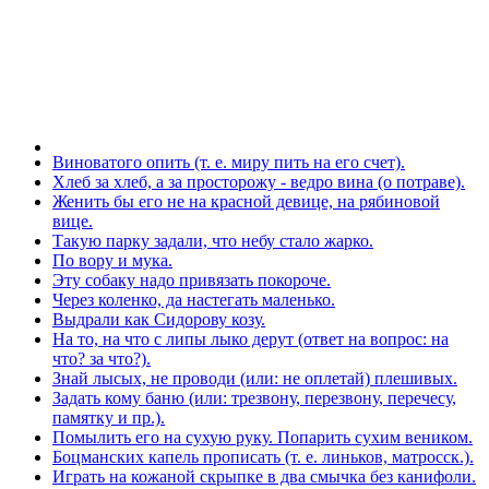
Виноватого опить (т. е. миру пить на его счет).
Хлеб за хлеб, а за просторожу - ведро вина (о потраве).
Женить бы его не на красной девице, на рябиновой
вице.
Такую парку задали, что небу стало жарко.
По вору и мука.
Эту собаку надо привязать покороче.
Через коленко, да настегать маленько.
Выдрали как Сидорову козу.
На то, на что с липы лыко дерут (ответ на вопрос: на
что? за что?).
Знай лысых, не проводи (или: не оплетай) плешивых.
Задать кому баню (или: трезвону, перезвону, перечесу,
памятку и пр.).
Помылить его на сухую руку. Попарить сухим веником.
Боцманских капель прописать (т. е. линьков, матросск.).
Играть на кожаной скрыпке в два смычка без канифоли.