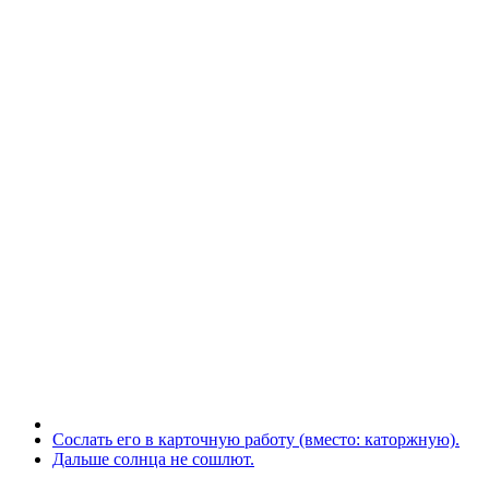
Сослать его в карточную работу (вместо: каторжную).
Дальше солнца не сошлют.