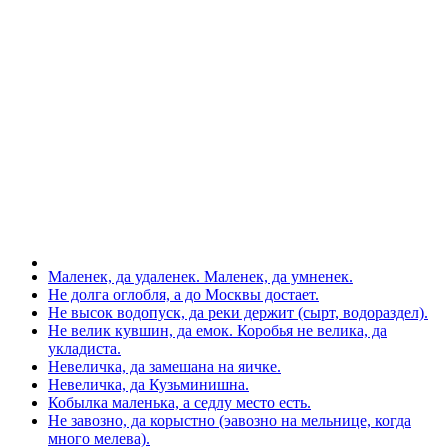
Маленек, да удаленек. Маленек, да умненек.
Не долга оглобля, а до Москвы достает.
Не высок водопуск, да реки держит (сырт, водораздел).
Не велик кувшин, да емок. Коробья не велика, да
укладиста.
Невеличка, да замешана на яичке.
Невеличка, да Кузьминишна.
Кобылка маленька, а седлу место есть.
Не завозно, да корыстно (эавозно на мельнице, когда
много мелева).