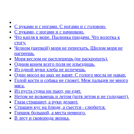
С руками и с ногами. С ногами и с головою.
С руками, с ногами и с начинкою.
Что капля в море. Пылинка придачи. Что волотка к
стогу.
Челном (щепкой) моря не переехать. Шилом моря не
нагреешь.
Моря веслом не расплещешь (не раскропить).
Одним конем всего поля не изъездишь.
Из одной муки хлеба не испечешь.
Один мосол во щах не варят. С голого мосла не навар.
Голой кости и собака не гложет. Меж пальцев не много
мяса.
Из пуста судна ни пьют, ни едят.
Нетом не возьмешь и летом (хотя летом и не голодают).
Глаза стращают, а руки делают.
Страшен кус на блюде, а съестся - слюбится.
Горшок большой, а места немного.
В лесу и сковорода звонка.