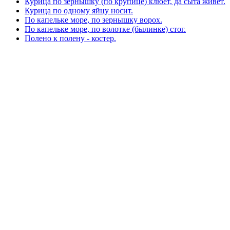
Курица по зернышку (по крупице) клюет, да сыта живет.
Курица по одному яйцу носит.
По капельке море, по зернышку ворох.
По капельке море, по волотке (былинке) стог.
Полено к полену - костер.