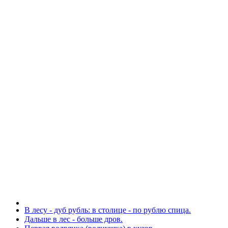
В лесу - дуб рубль: в столице - по рублю спица.
Дальше в лес - больше дров.