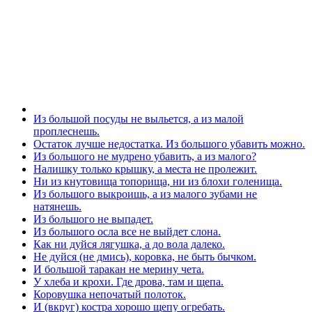
Из большой посуды не выльется, а из малой
проплеснешь.
Остаток лучше недостатка. Из большого убавить можно.
Из большого не мудрено убавить, а из малого?
Налишку только крышку, а места не пролежит.
Ни из кнутовища топорища, ни из блохи голенища.
Из большого выкроишь, а из малого зубами не
натянешь.
Из большого не выпадет.
Из большого осла все не выйдет слона.
Как ни дуйся лягушка, а до вола далеко.
Не дуйся (не дмись), коровка, не быть бычком.
И большой таракан не мерину чета.
У хлеба и крохи. Где дрова, там и щепа.
Коровушка непочатый полоток.
И (вкруг) костра хорошо щепу огребать.