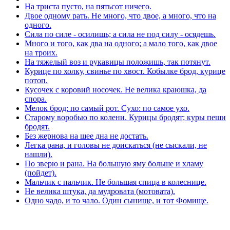
На триста пусто, на пятьсот ничего.
Двое одному рать. Не много, что двое, а много, что на
одного.
Сила по силе - осилишь; а сила не под силу - осядешь.
Много и того, как два на одного; а мало того, как двое
на троих.
На тяжелый воз и рукавицы положишь, так потянут.
Курице по холку, свинье по хвост. Кобылке брод, курице
потоп.
Кусочек с коровий носочек. Не велика краюшка, да
спора.
Мелок брод: по самый рот. Сухо: по самое ухо.
Старому воробью по колени. Курицы бродят; куры пеши
бродят.
Без жернова на шее дна не достать.
Легка рана, и головы не доискаться (не сыскали, не
нашли).
По зверю и рана. На большую яму больше и хламу
(пойдет).
Мальчик с пальчик. Не большая спица в колеснице.
Не велика штука, да мудровата (мотовата).
Одно чадо, и то чало. Один сынище, и тот Фомище.