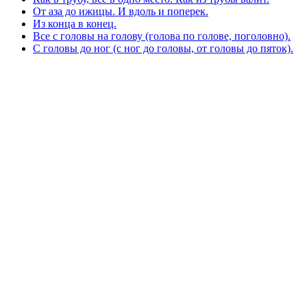
От аза до ижицы. И вдоль и поперек.
Из конца в конец.
Все с головы на голову (голова по голове, поголовно).
С головы до ног (с ног до головы, от головы до пяток).