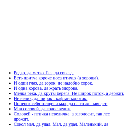
Редко, да метко. Раз, да горазд.
Есть притча короче носа птичья (а хороша).
И один глаз, да зорок, не надобно сорок.
И одна корова, да жрать здорова.
Мелка река, да круты берега. Не широк поток, а держит.
Не велик, да широк - кафтан короток.
Поперек себя толще: и мал, да на то же наведет.
Мал соловей, да голос велик.
Соловей - птичка невеличка, а заголосит, так лес
дрожит.
Сокол мал, да удал. Мал, да удал. Маленький, да