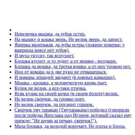
Невеличка мышка, да зубок остер.
На мышку и кошка зверь. Не велик зверь, да лапист.
Ящерка маленькая, да зубы остры (ложное поверье: у
ящерицы вовсе нет зубов).
И муха укусит, так вспухнет.
Блошка куснет, и то зудит; а от мошки - волдыри.
Блошка да мошка, да третья вошка, а от них упокою нет.
Ино от комара да в две руки не отмашешься.
И комары лошадей заедают (в южных камышах).
Мошка - крошка, а человеческую кровь пьет.
Кулик не велик, а все-таки птичка.
Всяк кулик на своей кочке (в своем болоте) велик.
Не велик сверчок, да громко поет.
Не велик сверчок, да поганит горшок.
Сверчок тму таракан (Тмутаракань) победил (говорили
после победы Ярослава над Игорем, который сказал ему
прежде: "Не шуми за печью, сверчок!").
Мала блошка, да колодой ворочает. Не плоха и блоха.