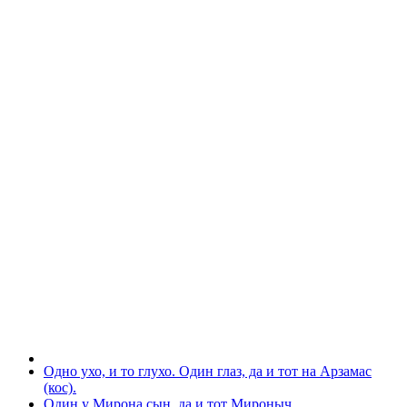
Одно ухо, и то глухо. Один глаз, да и тот на Арзамас
(кос).
Один у Мирона сын, да и тот Мироныч.