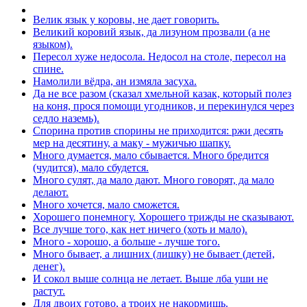
Велик язык у коровы, не дает говорить.
Великий коровий язык, да лизуном прозвали (а не
языком).
Пересол хуже недосола. Недосол на столе, пересол на
спине.
Намолили вёдра, ан измяла засуха.
Да не все разом (сказал хмельной казак, который полез
на коня, прося помощи угодников, и перекинулся через
седло наземь).
Спорина против спорины не приходится: ржи десять
мер на десятину, а маку - мужичью шапку.
Много думается, мало сбывается. Много бредится
(чудится), мало сбудется.
Много сулят, да мало дают. Много говорят, да мало
делают.
Много хочется, мало сможется.
Хорошего понемногу. Хорошего трижды не сказывают.
Все лучше того, как нет ничего (хоть и мало).
Много - хорошо, а больше - лучше того.
Много бывает, а лишних (лишку) не бывает (детей,
денег).
И сокол выше солнца не летает. Выше лба уши не
растут.
Для двоих готово, а троих не накормишь.