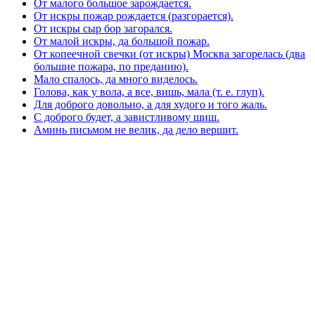
От малого большое зарождается.
От искры пожар рождается (разгорается).
От искры сыр бор загорался.
От малой искры, да большой пожар.
От копеечной свечки (от искры) Москва загорелась (два
большие пожара, по преданию).
Мало спалось, да много виделось.
Голова, как у вола, а все, вишь, мала (т. е. глуп).
Для доброго довольно, а для худого и того жаль.
С доброго будет, а завистливому шиш.
Аминь письмом не велик, да дело вершит.