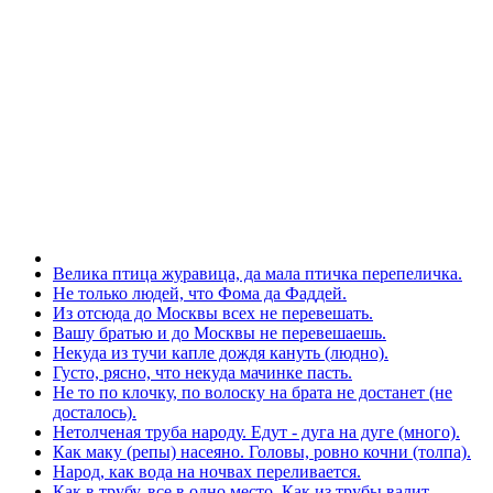
Велика птица журавица, да мала птичка перепеличка.
Не только людей, что Фома да Фаддей.
Из отсюда до Москвы всех не перевешать.
Вашу братью и до Москвы не перевешаешь.
Некуда из тучи капле дождя кануть (людно).
Густо, рясно, что некуда мачинке пасть.
Не то по клочку, по волоску на брата не достанет (не
досталось).
Нетолченая труба народу. Едут - дуга на дуге (много).
Как маку (репы) насеяно. Головы, ровно кочни (толпа).
Народ, как вода на ночвах переливается.
Как в трубу, все в одно место. Как из трубы валит.