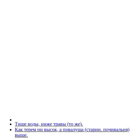
Тише воды, ниже травы (то же).
Как терем ни высок, а повалуша (старин. почивальня)
выше.