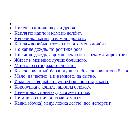
Полешко к полешку - и дрова.
Капля по капле и камень долбит.
Невеличка капля, а камень долбит.
Капля - воробью глотка нет, а камень долбит.
По капле дождь, по росинке роса.
По капле дождь, а дождь реки поит: реками море стоит.
Живет и меньшое лучше большого.
Много - сытно, мало - честно.
Благословенный баран лучше неблагословенного быка.
Мало, да честно, а и немного, да сытно.
И маленькая рыбка лучше большого таракана.
Коровушка с кошку, надоила с ложку.
Невеличка синичка, да та же птичка.
Не много синичка из моря упьет.
Кадка (бочка) меду, ложка дегтю: все испортит.