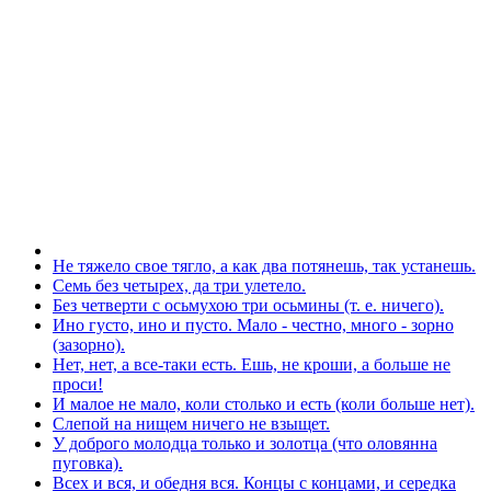
Не тяжело свое тягло, а как два потянешь, так устанешь.
Семь без четырех, да три улетело.
Без четверти с осьмухою три осьмины (т. е. ничего).
Ино густо, ино и пусто. Мало - честно, много - зорно
(зазорно).
Нет, нет, а все-таки есть. Ешь, не кроши, а больше не
проси!
И малое не мало, коли столько и есть (коли больше нет).
Слепой на нищем ничего не взыщет.
У доброго молодца только и золотца (что оловянна
пуговка).
Всех и вся, и обедня вся. Концы с концами, и середка