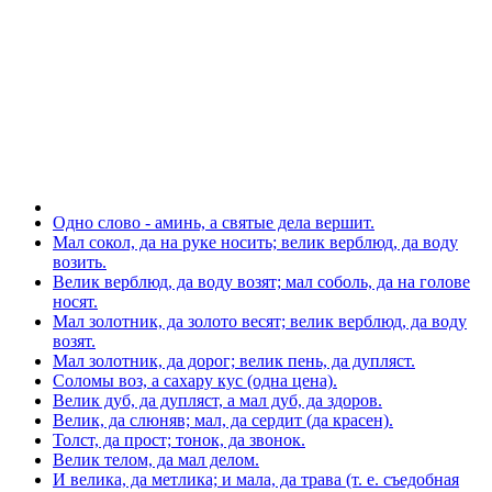
Одно слово - аминь, а святые дела вершит.
Мал сокол, да на руке носить; велик верблюд, да воду
возить.
Велик верблюд, да воду возят; мал соболь, да на голове
носят.
Мал золотник, да золото весят; велик верблюд, да воду
возят.
Мал золотник, да дорог; велик пень, да дупляст.
Соломы воз, а сахару кус (одна цена).
Велик дуб, да дупляст, а мал дуб, да здоров.
Велик, да слюняв; мал, да сердит (да красен).
Толст, да прост; тонок, да звонок.
Велик телом, да мал делом.
И велика, да метлика; и мала, да трава (т. е. съедобная