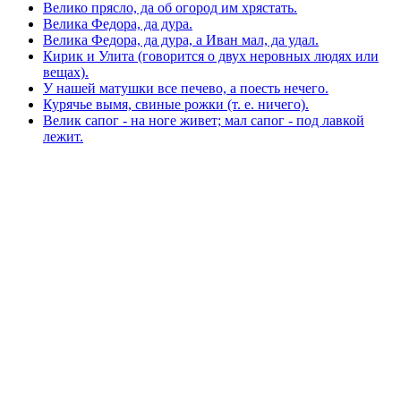
Велико прясло, да об огород им хрястать.
Велика Федора, да дура.
Велика Федора, да дура, а Иван мал, да удал.
Кирик и Улита (говорится о двух неровных людях или
вещах).
У нашей матушки все печево, а поесть нечего.
Курячье вымя, свиные рожки (т. е. ничего).
Велик сапог - на ноге живет; мал сапог - под лавкой
лежит.