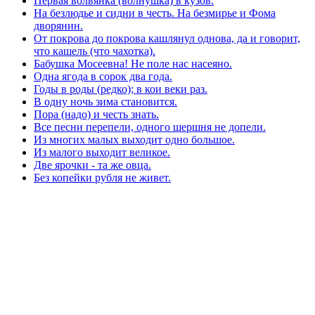
Первая волвянка (волнушка) в кузов.
На безлюдье и сидни в честь. На безмирье и Фома
дворянин.
От покрова до покрова кашлянул однова, да и говорит,
что кашель (что чахотка).
Бабушка Мосеевна! Не поле нас насеяно.
Одна ягода в сорок два года.
Годы в роды (редко); в кои веки раз.
В одну ночь зима становится.
Пора (надо) и честь знать.
Все песни перепели, одного шершня не допели.
Из многих малых выходит одно большое.
Из малого выходит великое.
Две ярочки - та же овца.
Без копейки рубля не живет.