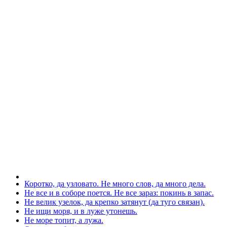
Коротко, да узловато. Не много слов, да много дела.
Не все и в соборе поется. Не все зараз: покинь в запас.
Не велик узелок, да крепко затянут (да туго связан).
Не ищи моря, и в луже утонешь.
Не море топит, а лужа.