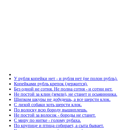
У рубля копейки нет - и рубля нет (не полон рубль).
Копейками рубль крепок (держится).
Без одной не сотня. Не полна сотня - и сотни нет.
Не постой за клин (земли), не станет и осьминника.
Щипком шкуры не добудешь, а все шерсти клок.
С лихой собаки хоть шерсти клок.
По волоску всю бороду выщиплешь.
Не постой за волосок - бороды не станет.
С миру по нитке - голому рубаха.
По крупице и птица собирает, а сыта бывает.