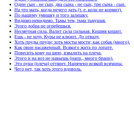
Один сын - не сын, два сына - не сын, три сына - сын.
На что мать, когда нечего дать (т. е. коли не кормит).
По нашему умишку и того залишку.
Видимо-невидимо. Тьмы тем, тьма тьмущая.
Этого добра не огребешься.
Несметная сила. Валит сила сильная. Кишмя кишит.
Ешь - не хочу. Куры не клюют. До отвалу.
Хоть пруды пруди; хоть мосты мости; как собак (много).
Как овин насаженный. Всякого жита по лопате.
Повесить кому на шею, взвалить на плеча.
Этого и на воз не навьешь (напр., много брани).
Это руки (плеча) оттянет. Напячено всякой всячины.
Чего нет, так хоть этого вдоволь.