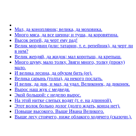
Мал, да конопляник; велика, да моховика.
Много мяса, да все шеина; и туша, да коровятина.
Высок репей, да черт ему рад!
Велик мордвин (или: татарин, т. е. репейник), да черт ли
в нем?
Велик жердяй, да жидок; мал коротыш, да крепыш.
Много шуму, мало толку. Звяги много, толку (проку)
мало.
И велика лесина, да обухом бить (ее).
Велика сарынь (толпа), да некого послать.
И велик, да дик, и мал, да удал. Великонек, да диконек.
Вырос наш жук с медведя.
Экой большой: с неделю вырос.
На этой нитке слепых водят (т. е. на длинной).
Этот волок больно долог (долго ждать, конца нет).
Повыше высокого. Выше Ивана Великого.
Выше лесу стоячего, ниже облакого ходячего (сказочн.).