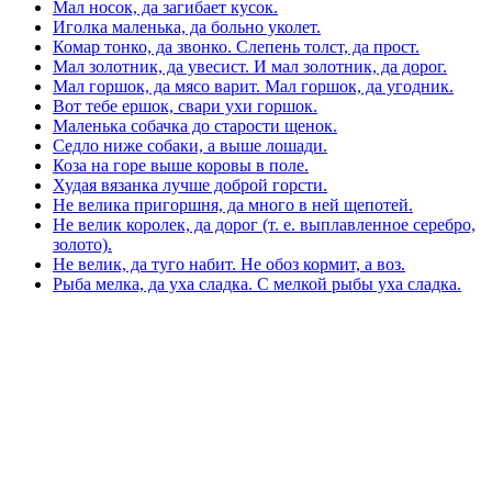
Мал носок, да загибает кусок.
Иголка маленька, да больно уколет.
Комар тонко, да звонко. Слепень толст, да прост.
Мал золотник, да увесист. И мал золотник, да дорог.
Мал горшок, да мясо варит. Мал горшок, да угодник.
Вот тебе ершок, свари ухи горшок.
Маленька собачка до старости щенок.
Седло ниже собаки, а выше лошади.
Коза на горе выше коровы в поле.
Худая вязанка лучше доброй горсти.
Не велика пригоршня, да много в ней щепотей.
Не велик королек, да дорог (т. е. выплавленное серебро,
золото).
Не велик, да туго набит. Не обоз кормит, а воз.
Рыба мелка, да уха сладка. С мелкой рыбы уха сладка.