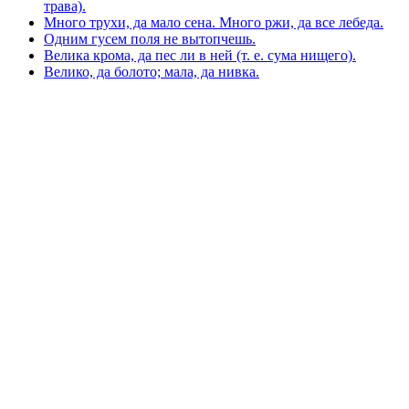
трава).
Много трухи, да мало сена. Много ржи, да все лебеда.
Одним гусем поля не вытопчешь.
Велика крома, да пес ли в ней (т. е. сума нищего).
Велико, да болото; мала, да нивка.