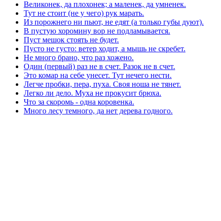
Великонек, да плохонек; а маленек, да умненек.
Тут не стоит (не у чего) рук марать.
Из порожнего ни пьют, не едят (а только губы дуют).
В пустую хоромину вор не подламывается.
Пуст мешок стоять не будет.
Пусто не густо: ветер ходит, а мышь не скребет.
Не много брано, что раз хожено.
Один (первый) раз не в счет. Разок не в счет.
Это комар на себе унесет. Тут нечего нести.
Легче пробки, пера, пуха. Своя ноша не тянет.
Легко ли дело. Муха не прокусит брюха.
Что за скоромь - одна коровенка.
Много лесу темного, да нет дерева годного.