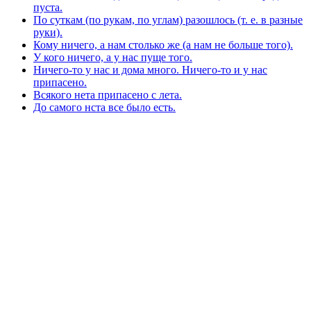
пуста.
По суткам (по рукам, по углам) разошлось (т. е. в разные
руки).
Кому ничего, а нам столько же (а нам не больше того).
У кого ничего, а у нас пуще того.
Ничего-то у нас и дома много. Ничего-то и у нас
припасено.
Всякого нета припасено с лета.
До самого нста все было есть.