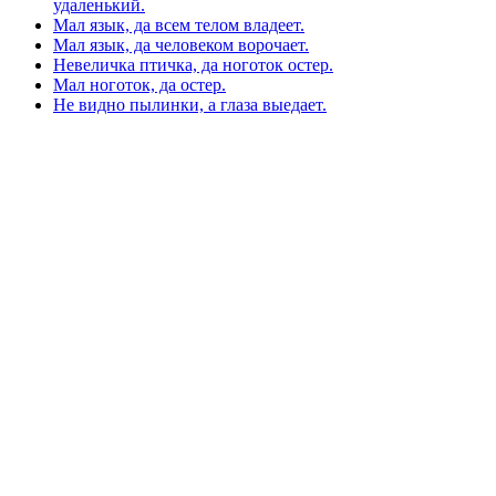
удаленький.
Мал язык, да всем телом владеет.
Мал язык, да человеком ворочает.
Невеличка птичка, да ноготок остер.
Мал ноготок, да остер.
Не видно пылинки, а глаза выедает.